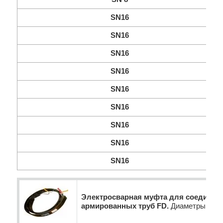
SN16
SN16
SN16
SN16
SN16
SN16
SN16
SN16
SN16
Электросварная муфта для соединен
армированных труб FD.
Диаметры от 1